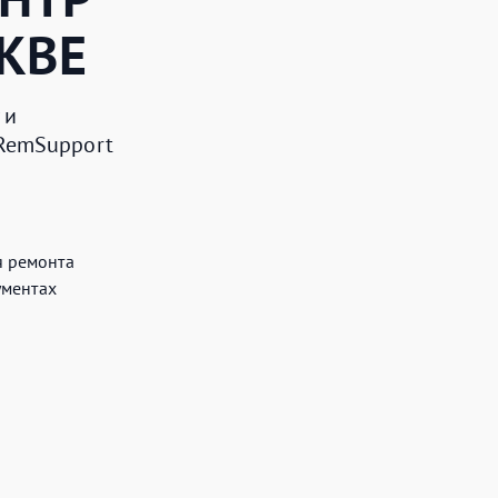
КВЕ
 и
 RemSupport
я ремонта
ументах